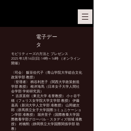
​電子デー
タ
モビリティーズの方法と プレゼンス
2025 年3月16日(日) 14時～16時 （オンライン
開催）
〈司会〉 飯笹佐代子（青山学院大学総合文化
政策学部 教授）
〈登壇者〉 柄谷利恵子（関西大学政策創造
学部 教授） 根岸海馬（日本女子大学人間社
会学部 学術研究員）
＊ 吉原直樹（東北大学 名誉教授） 小ヶ谷千
穂（フェリス女学院大学文学部 教授） 伊藤
嘉高（新潟大学人文学部 准教授） 山岡健次
郎（群馬県立女子大学国際コミュニケーショ
ン学部 准教授） 堀井里子（国際教養大学国
際教養学部グローバル・スタディズ領域 准教
授） 村橋勲（静岡県立大学国際関係学部 助
教）