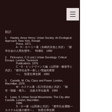
翻訳
1. Hawley, Amos Henry. Urban Society: An Ecological
Approach. New York, Ronald
Press. 1971.
A・H・ホーリー著（矢崎武夫他と共訳）『都
市社会の人間生態学』 時潮社 1980
2. Pickvance, C.G.(ed.) Urban Sociology: Critical
Essays. London, Tavistock
Publications. 1976
C・G・ピックヴァンス編（山田操・鰺坂学と
共訳）『都市社会学—新しい理論的展望
—』 恒星社厚生閣 1982
3. Castells, M. City, Class and Power. London,
Macmillan. 1978.
M・カステル著（石川淳志他と共訳）『都
市・階級・権力』 法政大学出版局 1989
4. Lowe, S. Urban Social Movements: The City after
Castells. London, Macmillan.
1986.
S・ロー著（山田操と共訳）『都市社会運動—
カステル以後の都市—』 恒星社厚生閣