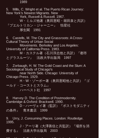
1989
5. Mills, C. Wright et al. The Puerto Rican Journey:
New York’s Newest Migrants. New
York, Russell & Russell. 1967.
W・ミルズ他著（奥田憲昭・堀田泉と共訳）
『プエルトリカン・ジャーニー』 恒星社
厚生閣 1991
6. Castells, M. The City and Grassroots: A Cross-
Cultural Theory of Urban Social
Movements. Berkeley and Los Angeles:
University of California Press. 1983.
M・カステル著（石川淳志他と共訳）『都市
とグラスルーツ』 法政大学出版局 1997
7. Zorbaugh, H. W. The Gold Coast and the Slum: A
Sociological Study of Chicago's
near North Side. Chicago: University of
Chicago Press. 1929.
H・W・ゾーボー著（奥田憲昭他と共訳）『ゴ
ールド・コーストとスラム』
ハーベスト社 1997
8. Harvey D. The Condition of Postmodernity.
Cambridge & Oxford: Brackwell. 1990.
D・ハーヴェイ著（監訳）『ポストモダニティ
の条件』 青木書店 1999
9. Urry, J. Consuming Places. London: Routledge.
1995.
J・アーリ著（大澤善信と共監訳）『場所を消
費する』 法政大学出版局 2003